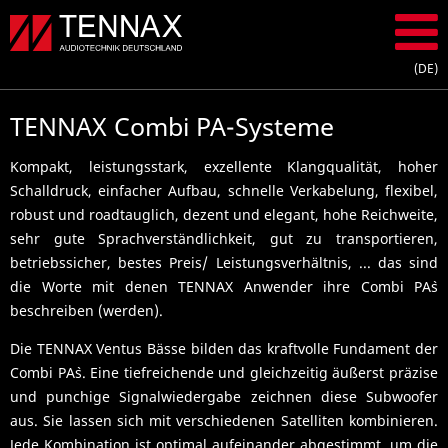
submenu
TENNAX Combi PA-Systeme
Kompakt, leistungsstark, exzellente Klangqualität, hoher
Schalldruck, einfacher Aufbau, schnelle Verkabelung, flexibel,
robust und roadtauglich, dezent und elegant, hohe Reichweite,
sehr gute Sprachverständlichkeit, gut zu transportieren,
betriebssicher, bestes Preis/ Leistungsverhältnis, ... das sind
die Worte mit denen TENNAX Anwender ihre Combi PA`s
beschreiben (werden).
Die TENNAX Ventus Bässe bilden das kraftvolle Fundament der
Combi PA`s. Eine tiefreichende und gleichzeitig äußerst präzise
und punchige Signalwiedergabe zeichnen diese Subwoofer
aus. Sie lassen sich mit verschiedenen Satelliten kombinieren.
Jede Kombination ist optimal aufeinander abgestimmt, um die