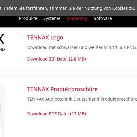
vigation
ews
Produkte
Unternehmen
Service
Downloads
Kontakt
. Indem Sie fortfahren, stimmen Sie der Nutzung von Cookies zu.
erspringen
Navigation
Produkte
Systeme
Marketing
Software
überspringen
TENNAX Logo
Download mit schwarzer und weißer Schrift, als PNG,
Download ZIP-Datei (2,8 MB)
TENNAX Produktbroschüre
TENNAX Audiotechnik Deutschland Produktbroschüre
Download PDF-Datei (13 MB)