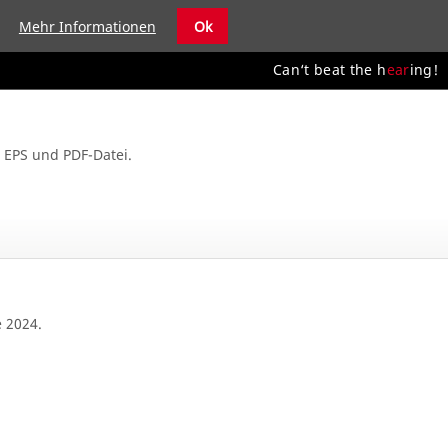
Mehr Informationen
Ok
Can‘t beat the h
ear
ing!
 EPS und PDF-Datei.
 2024.